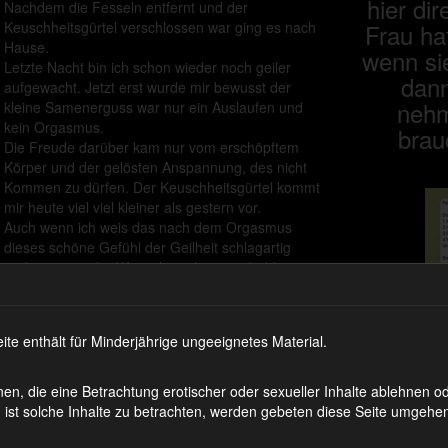
hier dir
Nachdem die Fesseln entfernt und der
Keuschheitsgürtel verschlossen war ging es nach
Frau ha
Hause.
wenn si
Letzte Nacht bin ich schon wieder noch geiler
dann
aufgewacht. Jetzt erst wurde mir bewusst der
nehm
kleine Samenerguss war nur ein Auslaufen und
kein Orgasmus.
brau
Die Freude darüber kam nur vom erschöpftem
Körper und der gelösten Anspannung, des nicht
Kommen zu dürfen. Der Keuschheitsgürtel kommt
mir heute viel viel kleiner als gestern vor.
Auch wenn ich weis das nach dem Orgasmus
dieses schöne Gefühl der Geilheit schlagartig
endet, nimmt der Wunsch nach einem baldigem,
erfühltem Orgasmus zu.
 enthält für Minderjährige ungeeignetes Material.
en, die eine Betrachtung erotischer oder sexueller Inhalte ablehnen 
ist solche Inhalte zu betrachten, werden gebeten diese Seite umgehen