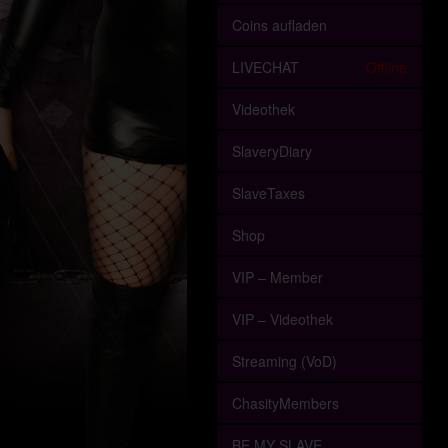
Coins aufladen
LIVECHAT
Offline
Videothek
SlaveryDiary
SlaveTaxes
Shop
VIP – Member
VIP – Videothek
Streaming (VoD)
ChasityMembers
BE MY SLAVE