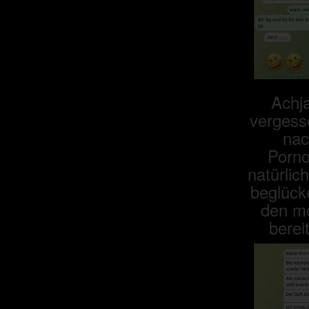
Achja
vergess
nac
Porno
natürlic
beglücke
den mo
berei