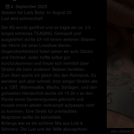
4. September 2025
Session bei Lady Betty: im August 25
Lust wird schmerzhaft
Der KG wurde geöffnet und es folgte ein ca. 3 h
langes extremes TEASING. Gefesselt und
ausgeliefert durfte ich mit einem weiteren Sklaven
der Herrin bei einer Liveshow dienen.
Gegenüberblickend fixiert sahen wir aufs Glücks-
und Pechrad. Jeder hoffte selbst gut
durchzukommen und freute sich heimlich über
Strafen die beim anderem Sklaven landeten.
Zum Start spürte ich gleich 36x den Rohrstock. Es
wendete sich aber schnell, trotz einiger Strafen wie
u.a. CBT, Wärmesalbe, Wachs, Schlägen, und den
gehassten Handschuh wurde ich 15-20 x an den
Rande eines Samenergusses gebracht und
musste immer wieder verkrampft aufpassen nicht
zu kommen. Eine Strafe für unerlaubtes
Abspritzen wollte ich keinesfalls.
Anfangs war es ein schöner Mix aus Lust &
Schmerz. Die Lust und der Wille abzuspritzen
…von deiner h