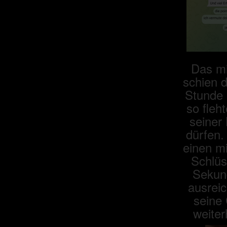
Das m
schien d
Stunde 
so fleh
seiner
dürfen. 
einen m
Schlüs
Sekun
ausreic
seine 
weiter