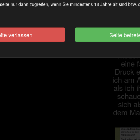
seite nur dann zugreifen, wenn Sie mindestens 18 Jahre alt sind bzw.
Sein Gl
war das
ite verlassen
hatt
amüsier
wieder
eine 
Druck 
ich am 
als ich
schaue
sich al
dem Mas