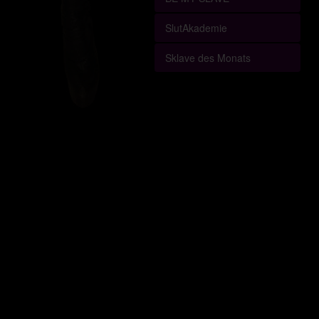
SlutAkademie
Sklave des Monats