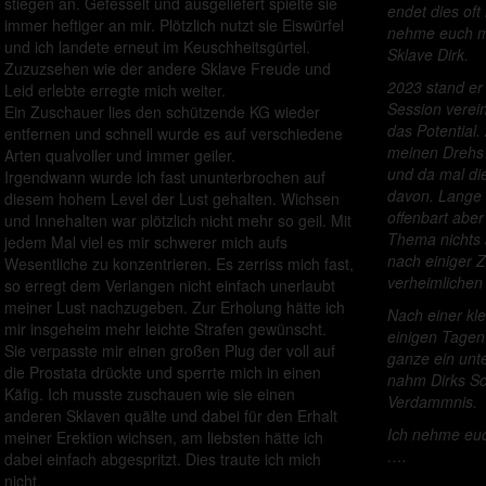
stiegen an. Gefesselt und ausgeliefert spielte sie
endet dies oft 
immer heftiger an mir. Plötzlich nutzt sie Eiswürfel
nehme euch ma
und ich landete erneut im Keuschheitsgürtel.
Sklave Dirk.
Zuzuzsehen wie der andere Sklave Freude und
2023 stand er 
Leid erlebte erregte mich weiter.
Session verein
Ein Zuschauer lies den schützende KG wieder
das Potential.
entfernen und schnell wurde es auf verschiedene
meinen Drehs m
Arten qualvoller und immer geiler.
und da mal di
Irgendwann wurde ich fast ununterbrochen auf
davon. Lange v
diesem hohem Level der Lust gehalten. Wichsen
offenbart aber
und Innehalten war plötzlich nicht mehr so geil. Mit
Thema nichts 
jedem Mal viel es mir schwerer mich aufs
nach einiger Z
Wesentliche zu konzentrieren. Es zerriss mich fast,
verheimlichen 
so erregt dem Verlangen nicht einfach unerlaubt
meiner Lust nachzugeben. Zur Erholung hätte ich
Nach einer kl
mir insgeheim mehr leichte Strafen gewünscht.
einigen Tagen 
Sie verpasste mir einen großen Plug der voll auf
ganze ein unt
die Prostata drückte und sperrte mich in einen
nahm Dirks Sch
Käfig. Ich musste zuschauen wie sie einen
Verdammnis.
anderen Sklaven quälte und dabei für den Erhalt
Ich nehme euch
meiner Erektion wichsen, am liebsten hätte ich
….
dabei einfach abgespritzt. Dies traute ich mich
nicht.