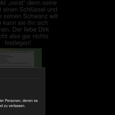
ekt „verat“ denn seine
t einen Schlüssel und
e seinen Schwanz will
 kann sie ihn sich
en. Der liebe Dirk
cht also gar nichts
festlegen!
oder Personen, denen es
d zu verlassen.