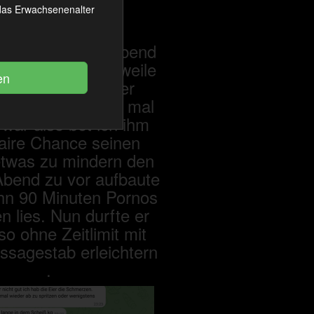
 das Erwachsenenalter
ück an diesem Abend
 ich etwas langeweile
e und mich darüber
te wie Notgeil er mal
 war also bot ich ihm
faire Chance seinen
etwas zu mindern den
Abend zu vor aufbaute
 ihn 90 Minuten Pornos
n lies. Nun durfte er
so ohne Zeitlimit mit
sagestab erleichtern
.