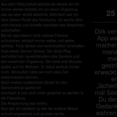
Aus dem Käfig befreit wichste sie wieder an mir.
Immer wieder bettelte ich um einen Orgasmus,
25
das sie aber strickt ablehnte. Mehrfach war ich
über diesen Punkt des Noreturns. Ich wuchs über
mich heraus und schaffe irgendwie das Abspritzen
Dirk ver
aufzuhalten.
Bis sie irgendwann trotz meines Flehens
App wi
aufzuhören, einfach immer weiter und weiter
machen 
wichste. Trotz Verbot und verkrampften Innehalten
mona
floss etwas Samen heraus. Der dicke Plug
verhindert ein rausschleudern des Samens und
me
den ersehnten Orgasmus. Sie hörte erst Minuten
gestr
später auf mit Wichsen. Er stand einfach immer
erweckt
noch. Vermutlich hätte sie noch eine Zeit
er
weitermachen können…..
Nach meiner zusätzlichen Strafe für den
„lächer
Samenverlust sackte ich
mal Sex
erschöpft & froh nicht mehr gewichst zu werden in
Du den
die Fessellung.
Die Anspannung war vorbei.
Gedank
Nun sah ich neidisch zu wie der andere Sklave
wahren
schnell abgewichst und spritzen durfte.