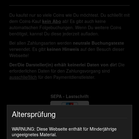
Du kaufst nur so viele Coins wie Du möchtest. Du schließt mit
dem Coins-Kauf
kein Abo
ab! Es gibt auch keine
automatischen Folgebuchungen. Wenn Du weitere Coins
benötigst, kannst Du diese jederzeit aufladen.
Bei allen Zahlungsarten werden
neutrale Buchungstexte
verwendet. Es gibt
keinen Hinweis
auf den Besuch dieser
Webseite!
Der/Die Darsteller(in) erhält keinerlei Daten von dir!
Die
erforderlichen Daten für den Zahlungsvorgang sind
ausschließlich
für den Paymentdienstleister.
SEPA - Lastschrift
Altersprüfung
WARNUNG: Diese Webseite enthält für Minderjährige
SOFORT ÜBERWEISEN
ungeeignetes Material.