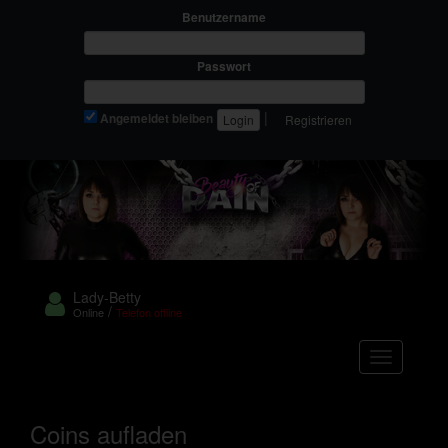
Benutzername
Passwort
|
Angemeldet bleiben
Registrieren
Lady-Betty
/
Online
Telefon offline
Navigation
Coins aufladen