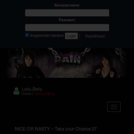
Benutzername
Passwort
|
Angemeldet bleiben
Registrieren
Lady-Betty
/
Online
Telefon offline
Navigation
NICE OR NASTY – Take your Chance 27