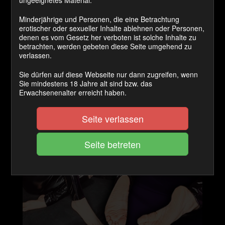
ungeeignetes Material.
Die zierlichen Füße deiner
Minderjährige und Personen, die eine Betrachtung
erotischer oder sexueller Inhalte ablehnen oder Personen,
Herrin!!!
denen es vom Gesetz her verboten ist solche Inhalte zu
betrachten, werden gebeten diese Seite umgehend zu
*Mit jedem Kauf erwirbst du ein kleines Video 😉 Mal mit
verlassen.
mal ohne Aufgabe
Sie dürfen auf diese Webseite nur dann zugreifen, wenn
Sie mindestens 18 Jahre alt sind bzw. das
NICEFEET – NASTYGAMES 7
Erwachsenenalter erreicht haben.
Seite verlassen