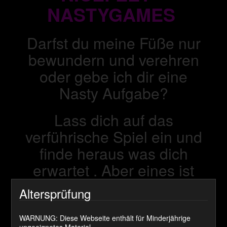
NASTYGAMES
Darfst du meine Füße nur
bewundern und verehren
oder gebe ich dir eine
Nasty Aufgabe?
Lass dich auf das
verführische Spiel ein und
finde heraus was dich
erwartet . Aber eines ist
sicher im Fokus steht
Altersprüfung
immer deine größte
Sehnsucht.
WARNUNG: Diese Webseite enthält für Minderjährige