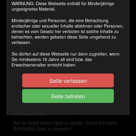
WARNUNG: Diese Webseite enthält für Minderjährige
Preis:
ungeeignetes Material.
1250 Coins
Minderjährige und Personen, die eine Betrachtung
erotischer oder sexueller Inhalte ablehnen oder Personen,
Cashback Ø:
denen es vom Gesetz her verboten ist solche Inhalte zu
betrachten, werden gebeten diese Seite umgehend zu
50 Coins
verlassen.
Sie dürfen auf diese Webseite nur dann zugreifen, wenn
JETZT KAUFEN
Sie mindestens 18 Jahre alt sind bzw. das
Erwachsenenalter erreicht haben.
„Blackmailen sie mich Lady “
Seite verlassen
„Ich möchte das sie mich in der Hand haben “
„Kontrollieren sie mich“
Nur einige von vielen Sätzen die ich öfters in meinem
Postfach lese. Zeit das Spiel zu beginnen , jeder kann
der nächste sein!
Bist du bereit dieses Spiel zu spielen, bereit auf meine
EXPOSING Seite zu kommen?