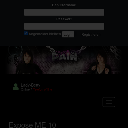
Benutzername
Passwort
|
Angemeldet bleiben
Registrieren
Lady-Betty
/
Online
Telefon offline
Navigation
Expose ME 10