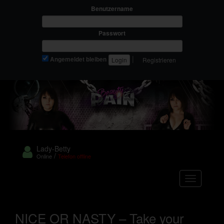
Benutzername
Passwort
|
Angemeldet bleiben
Registrieren
Lady-Betty
/
Online
Telefon offline
Navigation
NICE OR NASTY – Take your