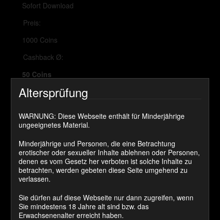
Sofort Download
Preis:
1000 Coins
Cashback Ø:
50 Coins
Altersprüfung
JETZT KAUFEN
WARNUNG: Diese Webseite enthält für Minderjährige
ungeeignetes Material.
NICE OR NASTY – Take
Minderjährige und Personen, die eine Betrachtung
erotischer oder sexueller Inhalte ablehnen oder Personen,
your Chance
denen es vom Gesetz her verboten ist solche Inhalte zu
betrachten, werden gebeten diese Seite umgehend zu
verlassen.
Vielleicht kennst du schon meine Spielreihe Himmel
und Hölle? Nice or Nasty ähnelt dem ganzen ist
Sie dürfen auf diese Webseite nur dann zugreifen, wenn
aber wesentlich aufwendiger gestaltet.
Sie mindestens 18 Jahre alt sind bzw. das
Erwachsenenalter erreicht haben.
Mit jeder Chance bekommst du nicht nur ein Video