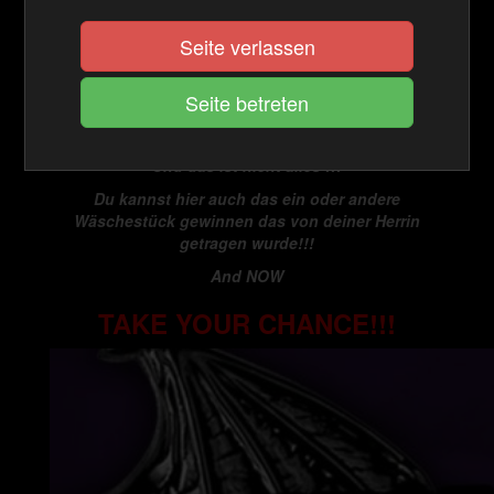
das du dir direkt downloaden kannst sondern wirst
auch jedes mal überrascht sein.
Seite verlassen
Man findet hier die unterschiedlichsten Aufgaben
die wirklich jeder ausführen kann , von der
Wichsanleitung bis zur CBT Aufgabe ist alles dabei
.
Und das ist nicht alles !!!
Du kannst hier auch das ein oder andere
Wäschestück gewinnen das von deiner Herrin
getragen wurde!!!
And NOW
TAKE YOUR CHANCE!!!