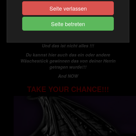
das du dir direkt downloaden kannst sondern wirst
Seite verlassen
auch jedes mal überrascht sein.
Man findet hier die unterschiedlichsten Aufgaben
die wirklich jeder ausführen kann , von der
Wichsanleitung bis zur CBT Aufgabe ist alles dabei
.
Und das ist nicht alles !!!
Du kannst hier auch das ein oder andere
Wäschestück gewinnen das von deiner Herrin
getragen wurde!!!
And NOW
TAKE YOUR CHANCE!!!