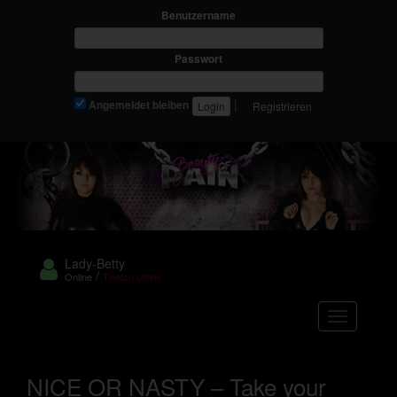
Benutzername
Passwort
|
Angemeldet bleiben
Registrieren
Lady-Betty
/
Online
Telefon offline
Navigation
NICE OR NASTY – Take your