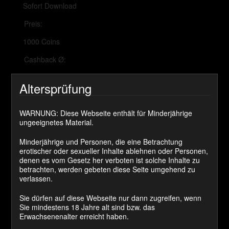
Sofort Download
Preis:
1000 Coins
Cashback Ø:
50 Coins
Altersprüfung
WARNUNG: Diese Webseite enthält für Minderjährige
JETZT KAUFEN
ungeeignetes Material.
Minderjährige und Personen, die eine Betrachtung
NICE OR NASTY – Take
erotischer oder sexueller Inhalte ablehnen oder Personen,
denen es vom Gesetz her verboten ist solche Inhalte zu
your Chance
betrachten, werden gebeten diese Seite umgehend zu
verlassen.
Vielleicht kennst du schon meine Spielreihe Himmel
Sie dürfen auf diese Webseite nur dann zugreifen, wenn
und Hölle? Nice or Nasty ähnelt dem ganzen ist
Sie mindestens 18 Jahre alt sind bzw. das
aber wesentlich aufwendiger gestaltet.
Erwachsenenalter erreicht haben.
Mit jeder Chance bekommst du nicht nur ein Video