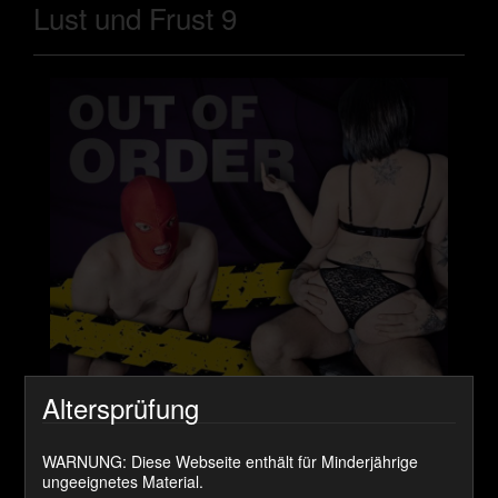
Lust und Frust 9
Online seit:
Altersprüfung
19. April 2025
WARNUNG: Diese Webseite enthält für Minderjährige
Lieferzeit:
ungeeignetes Material.