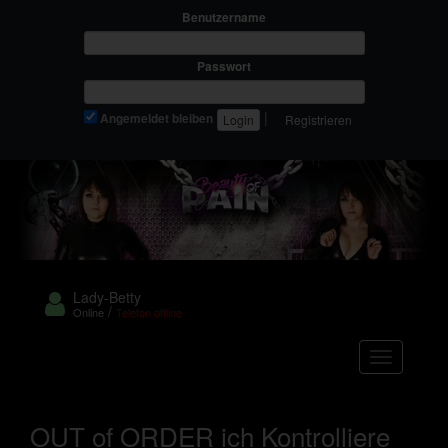
Benutzername
Passwort
|
Angemeldet bleiben
Registrieren
Lady-Betty
/
Online
Telefon offline
Navigation
OUT of ORDER ich Kontrolliere