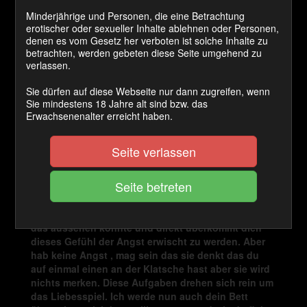
Sofort Download
Minderjährige und Personen, die eine Betrachtung
erotischer oder sexueller Inhalte ablehnen oder Personen,
Preis:
denen es vom Gesetz her verboten ist solche Inhalte zu
betrachten, werden gebeten diese Seite umgehend zu
1300 Coins
verlassen.
Cashback Ø:
Sie dürfen auf diese Webseite nur dann zugreifen, wenn
50 Coins
Sie mindestens 18 Jahre alt sind bzw. das
Erwachsenenalter erreicht haben.
Seite verlassen
JETZT KAUFEN
Für diese Aufgabe brauchst du eine Partnerin! Denn
diese wird ohne ihr wissen in die ein oder andere
Aufgabe eingebaut. Nun frägst du dich sicher wie
das aussehen könnte und direkt überkommt dich
dieses Gefühl der Angst erwischt zu werden. Aber
hab keine Angst , mag sein das sie denkt das du
auf einmal einen an der Klatsche hast aber sie wird
nichts merken. Diese Aufgaben drehen sich rein um
das Liebesspiel. Ich werde nun auch dein Bett