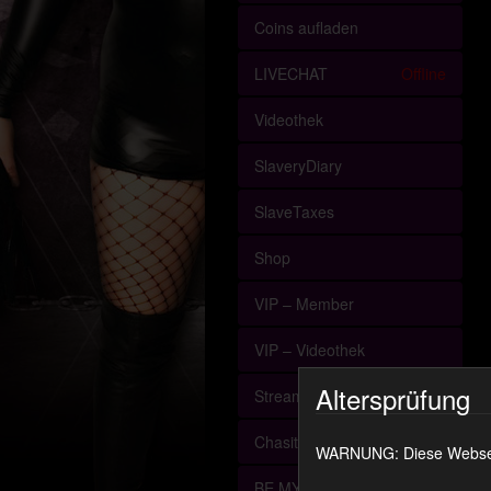
Coins aufladen
LIVECHAT
Offline
Videothek
SlaveryDiary
SlaveTaxes
Shop
VIP – Member
VIP – Videothek
Altersprüfung
Streaming (VoD)
ChasityMembers
WARNUNG: Diese Webseite
BE MY SLAVE