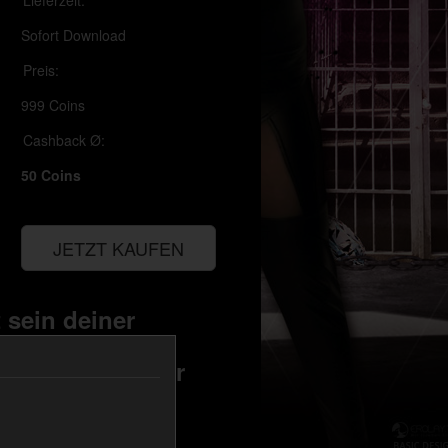
Lieferzeit:
Sofort Download
Preis:
999 Coins
Cashback Ø:
50 Coins
JETZT KAUFEN
 sein deiner
leine Stückchen
wirklich von der
mehr