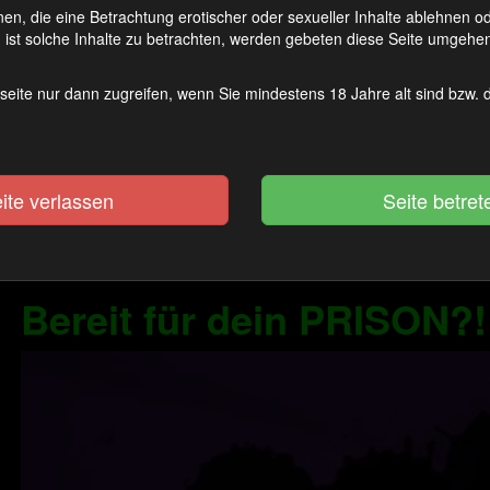
Aufmerksamkeit schenken als dir lieb
en, die eine Betrachtung erotischer oder sexueller Inhalte ablehnen 
ist solche Inhalte zu betrachten, werden gebeten diese Seite umgehen
Die Vorrausetzung jeder Aufgabe ist 
seite nur dann zugreifen, wenn Sie mindestens 18 Jahre alt sind bzw.
sie an gehst erst ein mal brav verschl
das du es dir dann doch noch anders 
Anders als sonst findest du hi
ite verlassen
Datei vor sondern ein Video! 
Anweisungen!!!
Bereit für dein PRISON?!