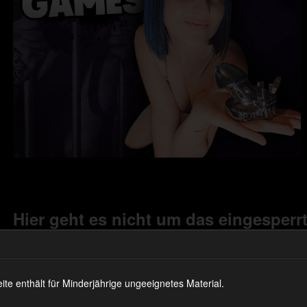
Hier geht es nicht um das eingesperrt
Person! Es dreht sich alles um das k
Elend in deiner Hose das sonst nicht 
Damenwelt beachtet wird.
 enthält für Minderjährige ungeeignetes Material.
Ich werde ihm mit diesen Aufgaben 