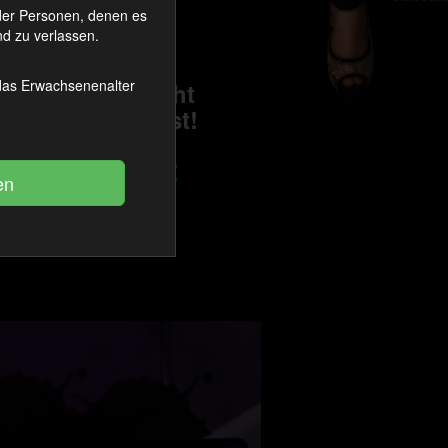
 ist.
oder Personen, denen es
d zu verlassen.
das du bevor du
 das Erwachsenenalter
ossen bist , nicht
überlegen willst!
er keine Text
Folge den