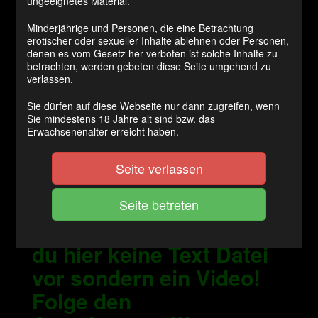
ungeeignetes Material.
Ich werde ihm mit diesen
Minderjährige und Personen, die eine Betrachtung
Aufgaben mehr
erotischer oder sexueller Inhalte ablehnen oder Personen,
Aufmerksamkeit schenken als
denen es vom Gesetz her verboten ist solche Inhalte zu
dir lieb ist.
betrachten, werden gebeten diese Seite umgehend zu
verlassen.
Die Vorrausetzung jeder
Sie dürfen auf diese Webseite nur dann zugreifen, wenn
Aufgabe ist das du bevor du
Sie mindestens 18 Jahre alt sind bzw. das
Erwachsenenalter erreicht haben.
sie an gehst erst ein mal brav
verschlossen bist , nicht das
Seite verlassen
du es dir dann doch noch
anders überlegen willst!
Anders als sonst findest
du hier keine Text Datei
vor sondern ein Video!
Folge den