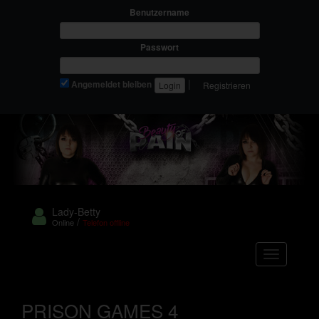
Benutzername
Passwort
|
Angemeldet bleiben
Registrieren
Lady-Betty
/
Online
Telefon offline
Navigation
PRISON GAMES 4