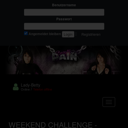
Benutzername
Passwort
|
Angemeldet bleiben
Registrieren
Lady-Betty
/
Online
Telefon offline
Navigation
WEEKEND CHALLENGE -