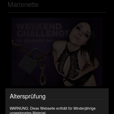
Marionette
Online seit:
Altersprüfung
5. April 2024
Lieferzeit:
WARNUNG: Diese Webseite enthält für Minderjährige
ungeeignetes Material.