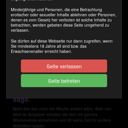
Sofort Download
Minderjährige und Personen, die eine Betrachtung
Preis:
erotischer oder sexueller Inhalte ablehnen oder Personen,
denen es vom Gesetz her verboten ist solche Inhalte zu
1500 Coins
betrachten, werden gebeten diese Seite umgehend zu
verlassen.
Cashback Ø:
Sie dürfen auf diese Webseite nur dann zugreifen, wenn
50 Coins
Sie mindestens 18 Jahre alt sind bzw. das
Erwachsenenalter erreicht haben.
JETZT KAUFEN
Seite verlassen
Ein Wochenende bist du nur
mein! Du wirst tun was ich dir
sage.
Nicht das das unter der Woche anders wäre. Aber nun
wirst du Aufgaben erhalten die dich ein ganzes
Wochenende einnehmen und dir keine Zeit für andere
Aktivitäten lassen.