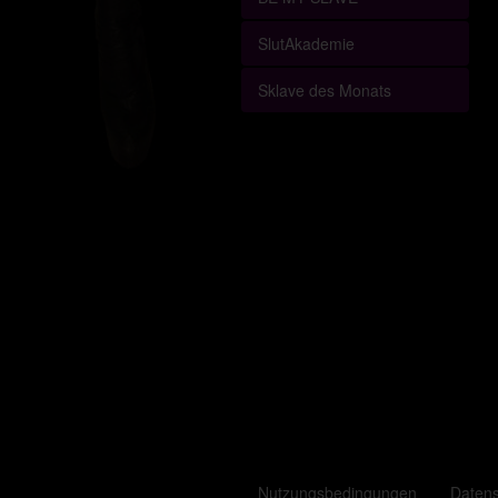
SlutAkademie
Sklave des Monats
Nutzungsbedingungen
Daten