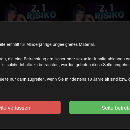
 enthält für Minderjährige ungeeignetes Material.
2 , 1 RISIKO ! 8
2 , 1 RISIKO ! 7
en, die eine Betrachtung erotischer oder sexueller Inhalte ablehnen 
ist solche Inhalte zu betrachten, werden gebeten diese Seite umgehen
1111 Coins
Zum Artikel
1111 Coins
Zum Artikel
seite nur dann zugreifen, wenn Sie mindestens 18 Jahre alt sind bzw.
ite verlassen