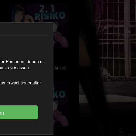
2 , 1 RISIKO ! 6
oder Personen, denen es
d zu verlassen.
1111 Coins
Zum Artikel
 das Erwachsenenalter