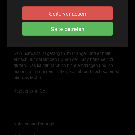
Cashback Ø:
Seite verlassen
50 Coins
JETZT KAUFEN
Sein Schwanz ist gefangen im Pranger und er hofft
einfach nur darauf den Füßen der Lady nahe sein zu
dürfen. Das ist mir natürlich nicht entgangen und ich
tease ihn mit meinen Füßen, so nah und doch so fer ist
hier das Motto.
Kategorie(n):
Cbt
Nutzungsbedingungen