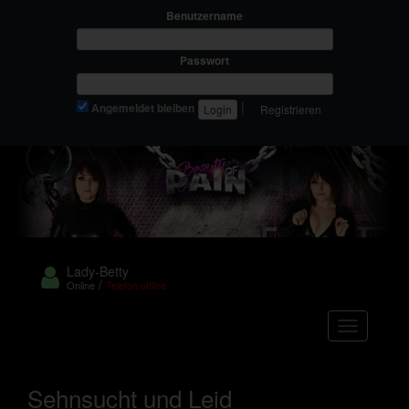
Benutzername
Passwort
|
Angemeldet bleiben
Registrieren
Lady-Betty
/
Online
Telefon offline
Navigation
Sehnsucht und Leid