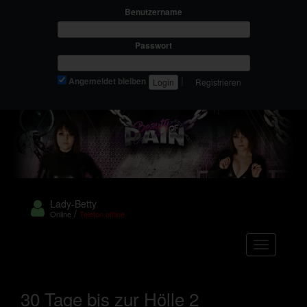
Benutzername
Passwort
|
Angemeldet bleiben
Registrieren
Lady-Betty
/
Online
Telefon offline
Navigation
30 Tage bis zur Hölle 2