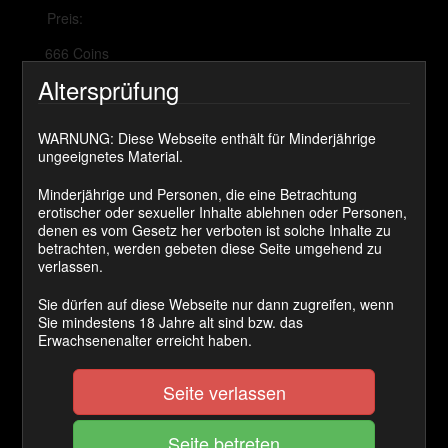
Preis:
666 Coins
Altersprüfung
Cashback Ø:
50 Coins
WARNUNG: Diese Webseite enthält für Minderjährige
ungeeignetes Material.
JETZT KAUFEN
Minderjährige und Personen, die eine Betrachtung
erotischer oder sexueller Inhalte ablehnen oder Personen,
denen es vom Gesetz her verboten ist solche Inhalte zu
Bist du bereit für die Herrin diese Challenge zu starten.
betrachten, werden gebeten diese Seite umgehend zu
Bist du mutig genug dich jeden Tag einer anderen
verlassen.
Aufgabe zu stellen?
Sie dürfen auf diese Webseite nur dann zugreifen, wenn
Im voraus sollte dir eins klar sein. Diese Challenge hat
Sie mindestens 18 Jahre alt sind bzw. das
die Lady sehr viel Zeit gekostet ich habe mir sehr viele
Erwachsenenalter erreicht haben.
Gedanken gemacht wie ich dich am besten auf die Hölle
vorbereiten kann.
Seite verlassen
Und es wäre sehr schade wenn du diese Sache nicht
ernst nimmst!