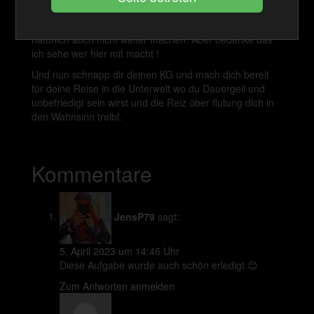
JEDEN TAG 1 AUFGABE VON 1 BIS 30 !!!
Außer die kleine Pussy möchte aufgeben dann musst du
natürlich auch nicht weiter machen. Aber bedenke das
ich sehe wer hier mit macht !
Und nun schnapp dir deinen KG und mach dich bereit
für deine Reise in die Unterwelt wo du Dauergeil und
unbefriedigt sein wirst und die Reiz über flutung dich in
den Wahnsinn treibt.
Kommentare
JensP79
sagt:
5. April 2023 um 14:46 Uhr
Diese Aufgabe wurde auch schön erledigt 😊
Zum Antworten anmelden