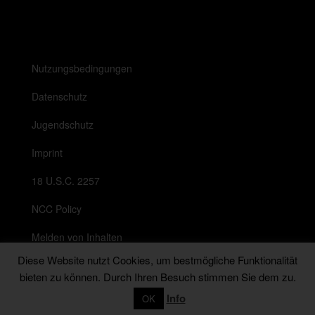
Nutzungsbedingungen
Datenschutz
Jugendschutz
Imprint
18 U.S.C. 2257
NCC Policy
Melden von Inhalten
Diese Website nutzt Cookies, um bestmögliche Funktionalität
Anti Spam Richtlinie
bieten zu können. Durch Ihren Besuch stimmen Sie dem zu.
Messenger
Info
OK
© 2026
Lady Betty