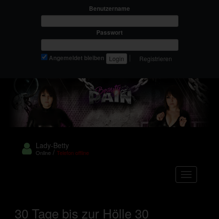
Benutzername
Passwort
|
Angemeldet bleiben
Registrieren
Lady-Betty
/
Online
Telefon offline
Navigation
30 Tage bis zur Hölle 30