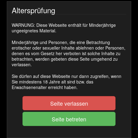
Preis:
Altersprüfung
666 Coins
WARNUNG: Diese Webseite enthält für Minderjährige
Cashback Ø:
ungeeignetes Material.
50 Coins
Minderjährige und Personen, die eine Betrachtung
erotischer oder sexueller Inhalte ablehnen oder Personen,
denen es vom Gesetz her verboten ist solche Inhalte zu
betrachten, werden gebeten diese Seite umgehend zu
JETZT KAUFEN
verlassen.
Bist du bereit für die Herrin diese Challenge zu starten.
Sie dürfen auf diese Webseite nur dann zugreifen, wenn
Bist du mutig genug dich jeden Tag einer anderen
Sie mindestens 18 Jahre alt sind bzw. das
Erwachsenenalter erreicht haben.
Aufgabe zu stellen?
Im voraus sollte dir eins klar sein. Diese Challenge hat
Seite verlassen
die Lady sehr viel Zeit gekostet ich habe mir sehr viele
Gedanken gemacht wie ich dich am besten auf die Hölle
vorbereiten kann.
Und es wäre sehr schade wenn du diese Sache nicht
ernst nimmst!