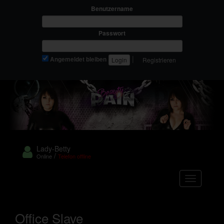
Benutzername
Passwort
|
Angemeldet bleiben
Registrieren
Lady-Betty
/
Online
Telefon offline
Navigation
Office Slave