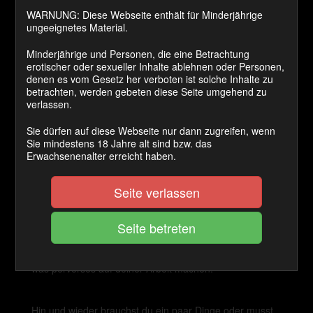
Preis:
WARNUNG: Diese Webseite enthält für Minderjährige
ungeeignetes Material.
1100 Coins
Minderjährige und Personen, die eine Betrachtung
Cashback Ø:
erotischer oder sexueller Inhalte ablehnen oder Personen,
denen es vom Gesetz her verboten ist solche Inhalte zu
50 Coins
betrachten, werden gebeten diese Seite umgehend zu
verlassen.
Sie dürfen auf diese Webseite nur dann zugreifen, wenn
JETZT KAUFEN
Sie mindestens 18 Jahre alt sind bzw. das
Erwachsenenalter erreicht haben.
Ich stelle oft dein Leben auf den Kopf und nun auch
deinen Arbeitsplatz. Schliesslich kannst du doch ganz
Seite verlassen
egal wo du bist an nichts anderes denken als an deine
Herrin und nun darfst du für mich ein paar Aufgaben
erledigen. Es wird sich herausstellen wie Wichtig ich dir
bin das du selbst diese kleinen Mutproben für mich
bestehst. Aber insgeheim wolltest du doch schon immer
was perverses auf deiner Arbeit machen.
Hin und wieder brauchst du ein paar Dinge oder musst