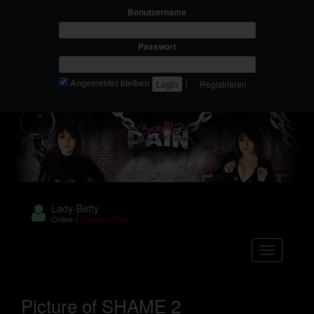
Benutzername
Passwort
|
Angemeldet bleiben
Registrieren
Lady-Betty
/
Online
Telefon offline
Navigation
Picture of SHAME 2