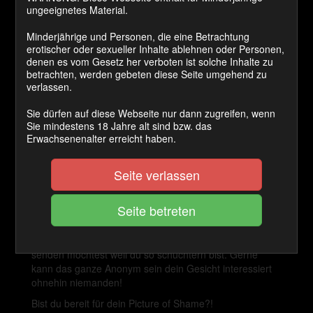
ungeeignetes Material.
Preis:
Minderjährige und Personen, die eine Betrachtung
1000 Coins
erotischer oder sexueller Inhalte ablehnen oder Personen,
Cashback Ø:
denen es vom Gesetz her verboten ist solche Inhalte zu
betrachten, werden gebeten diese Seite umgehend zu
50 Coins
verlassen.
Sie dürfen auf diese Webseite nur dann zugreifen, wenn
Sie mindestens 18 Jahre alt sind bzw. das
JETZT KAUFEN
Erwachsenenalter erreicht haben.
Du bist zeige geil?! Du möchtest gerne simple Aufgabe
Seite verlassen
für mich erledigen!
Ziel dieser Aufgaben Serie ist es deine Bedürfnisse rund
um die Vorführungswünsche zu stillen.
Das heisst es macht Null Sinn wenn du mir kein Bild
senden möchtest weil du so schüchtern bist. Gerne
kann das ganze Anonym sein dein Gesicht interessiert
ohnehin niemanden!
Bist du bereit für dein Picture of Shame?!