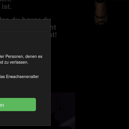
 ist.
das du bevor du
ossen bist , nicht
überlegen willst!
er keine Text
Folge den
oder Personen, denen es
d zu verlassen.
 das Erwachsenenalter