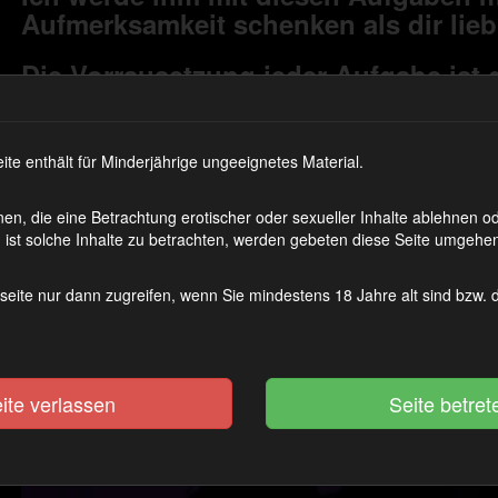
Aufmerksamkeit schenken als dir lieb
Die Vorrausetzung jeder Aufgabe ist 
sie an gehst erst ein mal brav verschl
das du es dir dann doch noch anders 
 enthält für Minderjährige ungeeignetes Material.
Anders als sonst findest du hi
Datei vor sondern ein Video! 
en, die eine Betrachtung erotischer oder sexueller Inhalte ablehnen 
ist solche Inhalte zu betrachten, werden gebeten diese Seite umgehen
Anweisungen!!!
seite nur dann zugreifen, wenn Sie mindestens 18 Jahre alt sind bzw.
Bereit für dein PRISON?!
ite verlassen