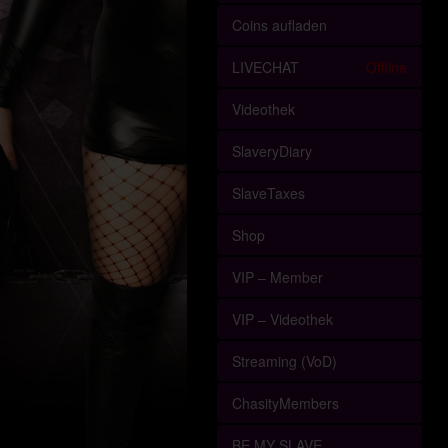
Coins aufladen
LIVECHAT
Offline
Videothek
SlaveryDiary
SlaveTaxes
Shop
VIP – Member
VIP – Videothek
Streaming (VoD)
ChasityMembers
BE MY SLAVE