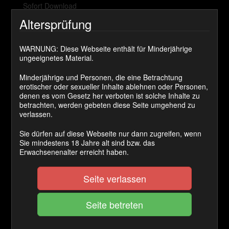
Sofort Download
Altersprüfung
Preis:
1500 Coins
WARNUNG: Diese Webseite enthält für Minderjährige
ungeeignetes Material.
Cashback Ø:
50 Coins
Minderjährige und Personen, die eine Betrachtung
erotischer oder sexueller Inhalte ablehnen oder Personen,
denen es vom Gesetz her verboten ist solche Inhalte zu
betrachten, werden gebeten diese Seite umgehend zu
JETZT KAUFEN
verlassen.
Sie dürfen auf diese Webseite nur dann zugreifen, wenn
Sie mindestens 18 Jahre alt sind bzw. das
Ein Wochenende bist du nur
Erwachsenenalter erreicht haben.
mein! Du wirst tun was ich dir
sage.
Seite verlassen
Nicht das das unter der Woche anders wäre. Aber nun
wirst du Aufgaben erhalten die dich ein ganzes
Wochenende einnehmen und dir keine Zeit für andere
Aktivitäten lassen.