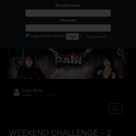
Benutzername
Passwort
|
Angemeldet bleiben
Registrieren
Lady-Betty
/
Online
Telefon offline
Navigation
WEEKEND CHALLENGE – 2