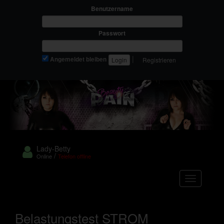
Benutzername
Passwort
|
Angemeldet bleiben
Registrieren
Lady-Betty
/
Online
Telefon offline
Navigation
Belastungstest STROM