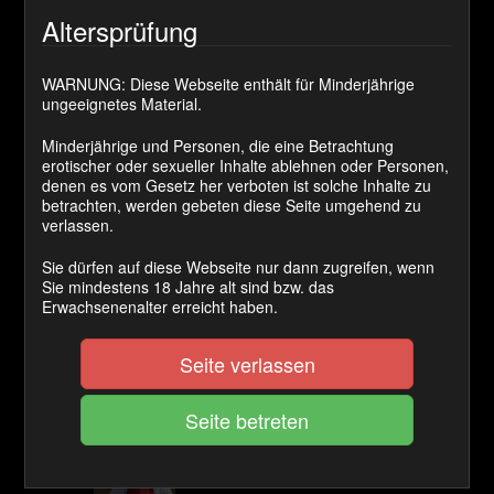
Cashback Ø:
Altersprüfung
50 Coins
WARNUNG: Diese Webseite enthält für Minderjährige
ungeeignetes Material.
JETZT KAUFEN
Minderjährige und Personen, die eine Betrachtung
erotischer oder sexueller Inhalte ablehnen oder Personen,
denen es vom Gesetz her verboten ist solche Inhalte zu
Die Herrin hatte mal wieder Lust ihren Sklaven mit dem
betrachten, werden gebeten diese Seite umgehend zu
Strom auf seine Belastungsgrenze zu testen. Damit er
verlassen.
es sich nicht einfach mal kurzfristig anders überlegen
kann habe ich ihn vorsorglich im Schwanzpranger fixiert.
Sie dürfen auf diese Webseite nur dann zugreifen, wenn
Sie mindestens 18 Jahre alt sind bzw. das
Erwachsenenalter erreicht haben.
Kategorie(n):
Cbt
Schlagwort(e):
strom
Seite verlassen
Kommentare
olafklein
sagt: