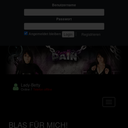
Benutzername
Passwort
|
Angemeldet bleiben
Registrieren
Lady-Betty
/
Online
Telefon offline
Navigation
BLAS FÜR MICH!