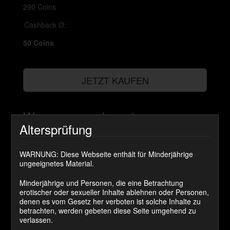
290 Coins
Cashback Ø:
50 Coins
JETZT KAUFEN
Wenn man mal so ein paar
Altersprüfung
Monate keine Kontrolle mehr über
seine Männlichkeit hatte,
schwindet die wiederwehr. Sei der
WARNUNG: Diese Webseite enthält für Minderjährige
ungeeignetes Material.
Befehl auch noch so verrückt!
Der Sklave hier durfte in den
Minderjährige und Personen, die eine Betrachtung
erotischer oder sexueller Inhalte ablehnen oder Personen,
Genuss meiner Keuschheits
denen es vom Gesetz her verboten ist solche Inhalte zu
Erziehung kommen und wird von
betrachten, werden gebeten diese Seite umgehend zu
mir fach gerecht betreut. Wann
verlassen.