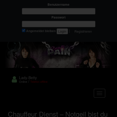
Benutzername
Passwort
|
Angemeldet bleiben
Registrieren
Lady-Betty
/
Online
Telefon offline
Navigation
Chauffeur Dienst – Notgeil bist du