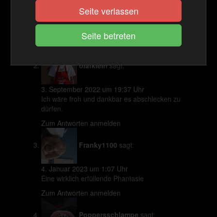
2. September 2022 um 11:40 Uhr
Seite verlassen
Es wird wohl ein Traum bleiben mit einer
dreckigen Sklavenzunge das Sperma von dieser
göttlichen Haut zu lecken.
Zum Antworten anmelden
olafklein
sagt:
3. September 2022 um 19:37 Uhr
Ich wäre froh und dankbar es abschlecken zu
dürfen.
Zum Antworten anmelden
Franky1100
sagt:
4. Januar 2023 um 1:07 Uhr
Eine wirklich erfüllende Phantasie
Zum Antworten anmelden
Poppersschlampe
sagt: