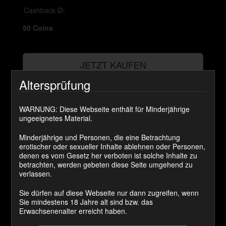
Cashback Ø:
50 Coins
JETZT KAUFEN
Altersprüfung
Sieh ganz genau hin wie die Lady ihren Mann schön
zum Höhepunkt bringt. Dich wird niemals eine Frau so
WARNUNG: Diese Webseite enthält für Minderjährige
verwöhnen. Du darfst froh sein das du jetzt das Sperma
ungeeignetes Material.
von mir lecken darfst!
Minderjährige und Personen, die eine Betrachtung
Kategorie(n):
Cuckold
erotischer oder sexueller Inhalte ablehnen oder Personen,
denen es vom Gesetz her verboten ist solche Inhalte zu
betrachten, werden gebeten diese Seite umgehend zu
Kommentare
verlassen.
Sie dürfen auf diese Webseite nur dann zugreifen, wenn
ichmussgarnichts.
sagt:
Sie mindestens 18 Jahre alt sind bzw. das
Erwachsenenalter erreicht haben.