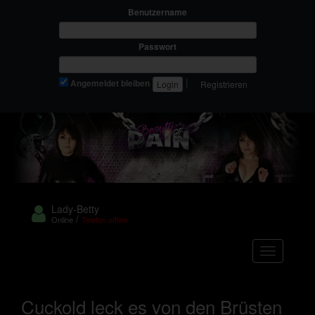
Benutzername
Passwort
|
Angemeldet bleiben
Registrieren
Lady-Betty
/
Online
Telefon offline
Navigation
Cuckold leck es von den Brüsten