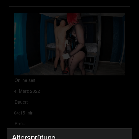
Online seit:
4. März 2022
Dauer:
04:15 min
Preis:
450 Coins
Altersprüfung