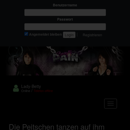
Benutzername
Passwort
|
Angemeldet bleiben
Registrieren
Lady-Betty
/
Online
Telefon offline
Navigation
Die Peitschen tanzen auf ihm