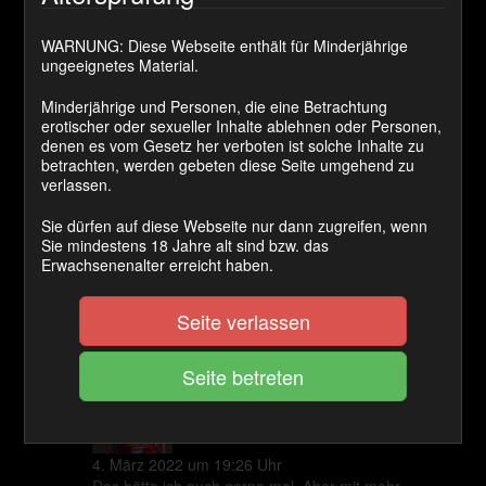
Cashback Ø:
WARNUNG: Diese Webseite enthält für Minderjährige
50 Coins
ungeeignetes Material.
Minderjährige und Personen, die eine Betrachtung
erotischer oder sexueller Inhalte ablehnen oder Personen,
JETZT KAUFEN
denen es vom Gesetz her verboten ist solche Inhalte zu
betrachten, werden gebeten diese Seite umgehend zu
verlassen.
Damit die Lady nicht aus der Übung kommt lässt sie mal
die Peitsche auf dem Sklaven tanzen.
Sie dürfen auf diese Webseite nur dann zugreifen, wenn
Wer verträgt noch einen kleinen Nachschlag?
Sie mindestens 18 Jahre alt sind bzw. das
Erwachsenenalter erreicht haben.
Kategorie(n):
Realsession
Seite verlassen
Kommentare
olafklein
sagt:
4. März 2022 um 19:26 Uhr