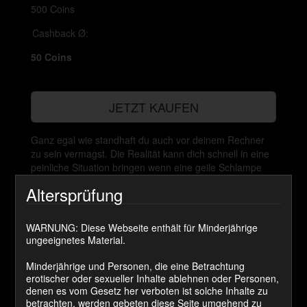
500 Coins
Cashback Ø:
50 Coins
JETZT KAUFEN
Ganz egal wie standhaft du auch vor deinem Rechner
zu sein vermagst. Die Realität kann dich schnell in eine
peinliche Situation bringen wenn eine geile Schlampe
darauf wartet das du sie hart ran nimmst und du keinen
Altersprüfung
hoch bekommst!
Sissy Channel hatte aber Glück das an diesem Tag
noch jemand anders vor Ort war und so durfte sie dann
WARNUNG: Diese Webseite enthält für Minderjährige
noch den ersten Schwanz in ihrer SissyFotze spüren!
ungeeignetes Material.
Minderjährige und Personen, die eine Betrachtung
erotischer oder sexueller Inhalte ablehnen oder Personen,
Kommentare
denen es vom Gesetz her verboten ist solche Inhalte zu
betrachten, werden gebeten diese Seite umgehend zu