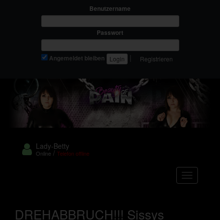
Benutzername
Passwort
|
Angemeldet bleiben
Registrieren
Lady-Betty
/
Online
Telefon offline
Navigation
DREHABBRUCH!!! Sissys