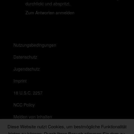
durchfickt und abspritzt.
Zum Antworten anmelden
Nutzungsbedingungen
Datenschutz
Jugendschutz
Imprint
18 U.S.C. 2257
NCC Policy
Melden von Inhalten
Diese Website nutzt Cookies, um bestmögliche Funktionalität
Anti Spam Richtlinie
bieten zu können. Durch Ihren Besuch stimmen Sie dem zu.