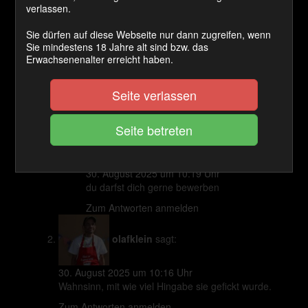
verlassen.
lboy96
sagt:
Sie dürfen auf diese Webseite nur dann zugreifen, wenn
Sie mindestens 18 Jahre alt sind bzw. das
Erwachsenenalter erreicht haben.
29. August 2025 um 23:33 Uhr
So würde ich mich auch gerne mal nehmen
lassen
Seite verlassen
Zum Antworten anmelden
Lady-Betty
sagt:
30. August 2025 um 10:19 Uhr
du darfst dich gerne bewerben
Zum Antworten anmelden
olafklein
sagt:
30. August 2025 um 10:16 Uhr
Wahnsinn, mit wie viel Hingabe sie gefickt wurde.
Zum Antworten anmelden