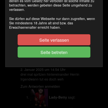
denen es vom Gesetz her verboten ist solche Inhalte zu
Wahnsinn, mit wie viel Liebe und Gefühl Sie fisten.
betrachten, werden gebeten diese Seite umgehend zu
verlassen.
Zum Antworten anmelden
Sie dürfen auf diese Webseite nur dann zugreifen, wenn
sissy-vicky
sagt:
Sie mindestens 18 Jahre alt sind bzw. das
Erwachsenenalter erreicht haben.
25. Dezember 2024 um 22:38 Uhr
Seite verlassen
Was ein Anblick, da wird man glatt neidisch
Zum Antworten anmelden
anders45
sagt:
2. Januar 2025 um 14:54 Uhr
drei mal spritzen hintereinander Herrin
Irgendwann tut es doch weh
Zum Antworten anmelden
Lady-Betty
sagt: