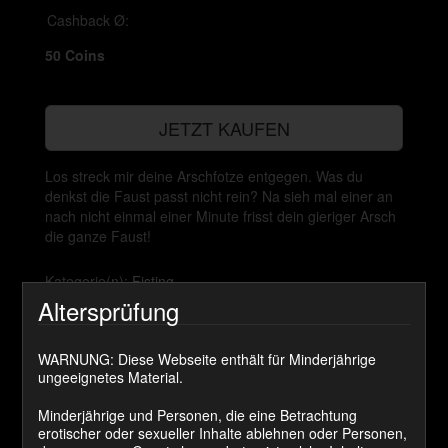
Cashback Ø:
50 Coins
JETZT KAUFEN
Los streck mir deine Arschfotze entgegen. Was du
denkst die Faust passt nicht rein? Na sieh mal einer an
nach nicht einmal einer Minute frisst dein gieriger Arsch
die ganze Faust!
Kategorie(n):
Fisting
Altersprüfung
Kommentare
WARNUNG: Diese Webseite enthält für Minderjährige
ungeeignetes Material.
olafklein
sagt:
Minderjährige und Personen, die eine Betrachtung
erotischer oder sexueller Inhalte ablehnen oder Personen,
25. Dezember 2024 um 10:01 Uhr