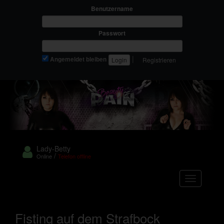
Benutzername
Passwort
|
Angemeldet bleiben
Registrieren
Lady-Betty
/
Online
Telefon offline
Navigation
Fisting auf dem Strafbock