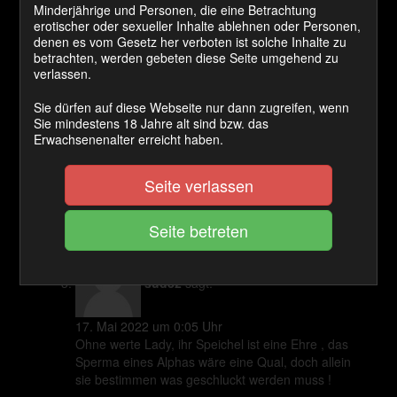
Minderjährige und Personen, die eine Betrachtung
erotischer oder sexueller Inhalte ablehnen oder Personen,
13. Mai 2022 um 21:10 Uhr
denen es vom Gesetz her verboten ist solche Inhalte zu
Ich verpflichte mich, Ihre Spucke und die Portion
betrachten, werden gebeten diese Seite umgehend zu
Sperma zu kaufen.
verlassen.
Zum Antworten anmelden
Sie dürfen auf diese Webseite nur dann zugreifen, wenn
Sie mindestens 18 Jahre alt sind bzw. das
jo43182
sagt:
Erwachsenenalter erreicht haben.
14. Mai 2022 um 2:15 Uhr
Seite verlassen
Oh beste Herrin diesen Teller würde ich auch sehr
gerne Lehrer
Zum Antworten anmelden
sud82
sagt:
17. Mai 2022 um 0:05 Uhr
Ohne werte Lady, ihr Speichel ist eine Ehre , das
Sperma eines Alphas wäre eine Qual, doch allein
sie bestimmen was geschluckt werden muss !