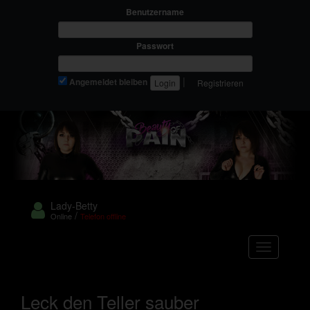
Benutzername
Passwort
|
Angemeldet bleiben
Registrieren
Lady-Betty
/
Online
Telefon offline
Navigation
Leck den Teller sauber