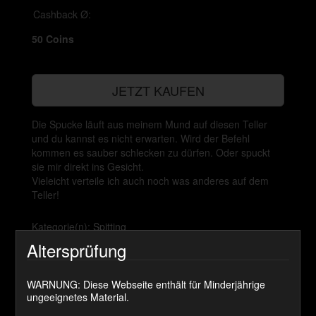
Cashback Ø:
50 Coins
JETZT KAUFEN
Die Spucke läuft aus meinem Mund auf diesen Teller
und du kannst es nicht erwarten. Wird der Befehl
kommen es sauber schlecken zu dürfen. Oder spuckt
sie mir direkt ins Gesicht.
Vieleicht verteile ich auch noch was anderes auf dem
Teller!
Kategorie(n):
Spitting
Altersprüfung
Kommentare
WARNUNG: Diese Webseite enthält für Minderjährige
ungeeignetes Material.
olafklein
sagt: