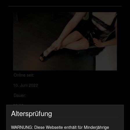
Online seit:
10. Juni 2022
Dauer:
03:06
Altersprüfung
Preis:
340 Coins
WARNUNG: Diese Webseite enthält für Minderjährige