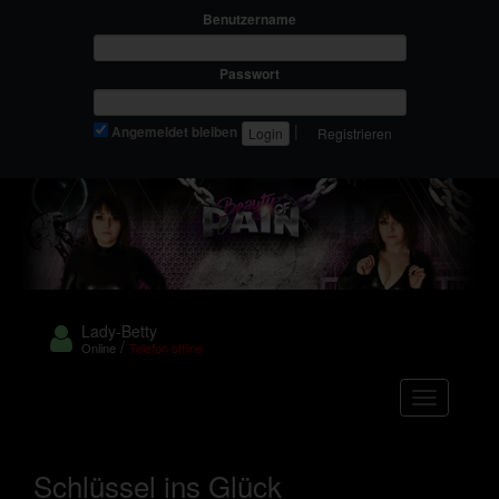
Benutzername
Passwort
|
Angemeldet bleiben
Registrieren
Lady-Betty
/
Online
Telefon offline
Navigation
Schlüssel ins Glück