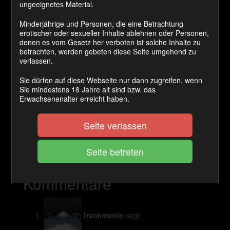
ungeeignetes Material.
Cashback Ø:
Minderjährige und Personen, die eine Betrachtung
50 Coins
erotischer oder sexueller Inhalte ablehnen oder Personen,
denen es vom Gesetz her verboten ist solche Inhalte zu
betrachten, werden gebeten diese Seite umgehend zu
verlassen.
JETZT KAUFEN
Sie dürfen auf diese Webseite nur dann zugreifen, wenn
Sie mindestens 18 Jahre alt sind bzw. das
Der Sklave darf mit verbunden Augen einen Schlüssel
Erwachsenenalter erreicht haben.
von meinem Fussknöchel nehmen. Und wenn es der
richtige ist darf er auch aus dem KG raus. Ich finde das
ist eine faire Chance. Was interssiert mich schon sein
Seite verlassen
kleines Stummelchen?!
Kategorie(n):
Keuschhaltung
Kommentare
frankmartin
sagt: