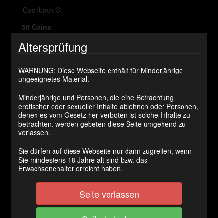
Cashback Ø:
50 Coins
Altersprüfung
JETZT KAUFEN
WARNUNG: Diese Webseite enthält für Minderjährige
ungeeignetes Material.
Die Sklavin wird zu erst von der Lady mit dem Strapon
tief in den Hals gefickt.
Minderjährige und Personen, die eine Betrachtung
Aber das ist nicht alles , ich habe eine Überraschung für
erotischer oder sexueller Inhalte ablehnen oder Personen,
denen es vom Gesetz her verboten ist solche Inhalte zu
sie! Einen echten Schwanz. Jemand der sie schön durch
betrachten, werden gebeten diese Seite umgehend zu
rammelt und ihr am Ende das Gesicht voll spritzt.
verlassen.
Kategorie(n):
Weibliche Sklavin
Sie dürfen auf diese Webseite nur dann zugreifen, wenn
Sie mindestens 18 Jahre alt sind bzw. das
Erwachsenenalter erreicht haben.
Kommentare
Seite verlassen
ich_muss_garnichts
sagt: