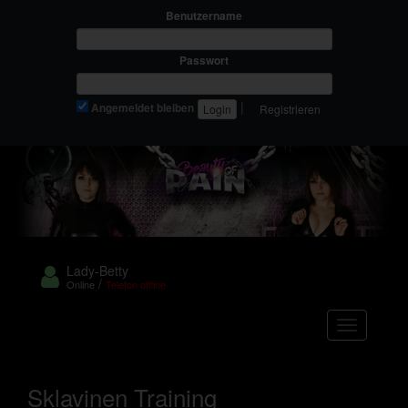
Benutzername
Passwort
|
Angemeldet bleiben
Registrieren
Lady-Betty
/
Online
Telefon offline
Navigation
Sklavinen Training