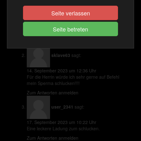
Seite verlassen
9. September 2023 um 2:28 Uhr
Die Herrin ust wirklich anbetungswürdig, was sie
nicht alles ermöglicht für Ihr Sklaven. Vielen Dank
Herrin
Zum Antworten anmelden
sklave63
sagt:
14. September 2023 um 12:36 Uhr
Für die Herrin würde ich sehr gerne auf Befehl
mein Sperma schlucken!!!!
Zum Antworten anmelden
user_2341
sagt:
17. September 2023 um 10:22 Uhr
Eine leckere Ladung zum schlucken.
Zum Antworten anmelden