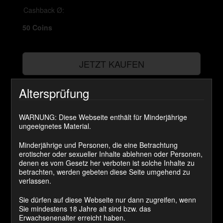
Cashback Ø:
50 Coins
JETZT KAUFEN
Viele Träumen davon ein Sperma Schlucker zu werden ,
Altersprüfung
aber nur mit meiner Hilfe haben sie auch tatsächlich die
Chance dazu. So auch einer meiner Sklaven der immer
WARNUNG: Diese Webseite enthält für Minderjährige
wieder nach Sperma bettelt. Ich habe eine nette
ungeeignetes Material.
Überraschung für ihn und du darfst zu sehen wie er
diese XXL Ladung geschluckt hat!
Minderjährige und Personen, die eine Betrachtung
erotischer oder sexueller Inhalte ablehnen oder Personen,
Kategorie(n):
brainfuck
denen es vom Gesetz her verboten ist solche Inhalte zu
betrachten, werden gebeten diese Seite umgehend zu
verlassen.
Kommentare
Sie dürfen auf diese Webseite nur dann zugreifen, wenn
Sie mindestens 18 Jahre alt sind bzw. das
Erwachsenenalter erreicht haben.
Franky1100
sagt: