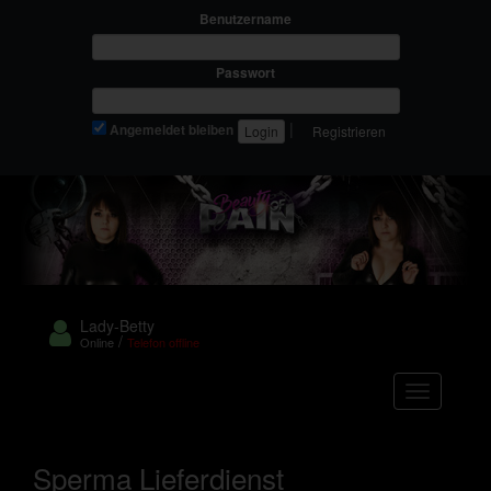
Benutzername
Passwort
|
Angemeldet bleiben
Registrieren
Lady-Betty
/
Online
Telefon offline
Navigation
Sperma Lieferdienst