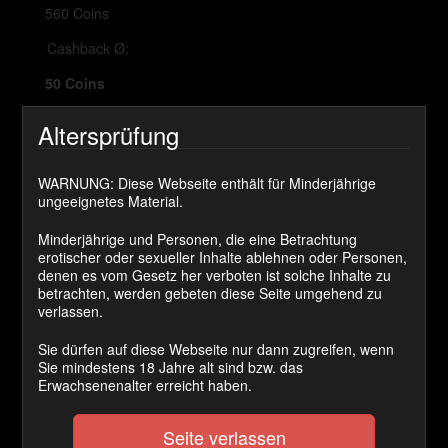
560 Coins
Cashback Ø:
50 Coins
Altersprüfung
JETZT KAUFEN
WARNUNG: Diese Webseite enthält für Minderjährige
ungeeignetes Material.
Mein Sklave wird Zwangsentsamt mit der Melkmaschine
gemolken und dient genau wie unser Gast als
Minderjährige und Personen, die eine Betrachtung
Spermaspender. Das ganze Sperma fliesst durch einen
erotischer oder sexueller Inhalte ablehnen oder Personen,
Trichter tief in ihre Muschi. Hättest du gerne mit
denen es vom Gesetz her verboten ist solche Inhalte zu
gemacht?
betrachten, werden gebeten diese Seite umgehend zu
verlassen.
Kategorie(n):
Weibliche Sklavin
Sie dürfen auf diese Webseite nur dann zugreifen, wenn
Schlagwort(e):
melkmaschine
,
milking
,
pervers
,
sperma
,
Sie mindestens 18 Jahre alt sind bzw. das
spermaabfüllung
,
zwangsschwängerung
Erwachsenenalter erreicht haben.
Kommentare
Seite verlassen