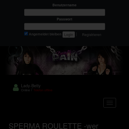
Benutzername
Passwort
|
Angemeldet bleiben
Registrieren
Lady-Betty
/
Online
Telefon offline
Navigation
SPERMA ROULETTE -wer