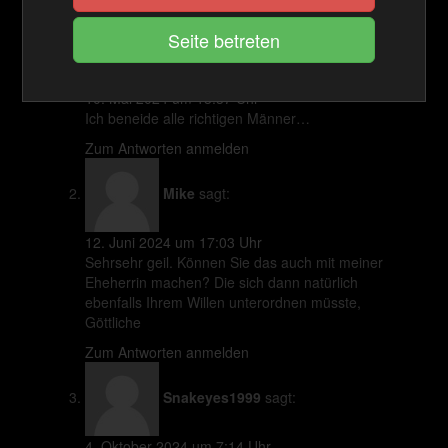
ichmussgarnichts.
sagt:
10. Mai 2024 um 13:37 Uhr
Ich beneide alle richtigen Männer…
Zum Antworten anmelden
Mike
sagt:
12. Juni 2024 um 17:03 Uhr
Sehrsehr geil. Können Sie das auch mit meiner
Eheherrin machen? Die sich dann natürlich
ebenfalls Ihrem Willen unterordnen müsste,
Göttliche
Zum Antworten anmelden
Snakeyes1999
sagt:
4. Oktober 2024 um 7:14 Uhr