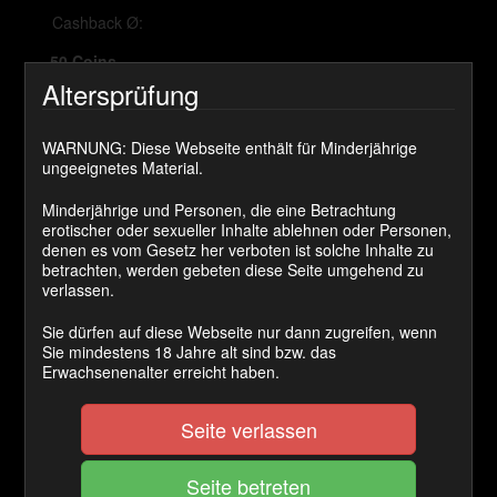
Cashback Ø:
50 Coins
Altersprüfung
JETZT KAUFEN
WARNUNG: Diese Webseite enthält für Minderjährige
ungeeignetes Material.
Habe ich schon erwähnt wie sehr ich meinen neuen
Minderjährige und Personen, die eine Betrachtung
Gynstuhl liebe. Er ist einfach unendlich wandelbar. Der
erotischer oder sexueller Inhalte ablehnen oder Personen,
Arsch des Sklaven ist mir in dieser Position hilflos
denen es vom Gesetz her verboten ist solche Inhalte zu
ausgeliefert und mein Strapon kann richtig tief
betrachten, werden gebeten diese Seite umgehend zu
eindringen.
verlassen.
Sie dürfen auf diese Webseite nur dann zugreifen, wenn
Kategorie(n):
Strapon
Sie mindestens 18 Jahre alt sind bzw. das
Erwachsenenalter erreicht haben.
Kommentare
Seite verlassen
olafklein
sagt: