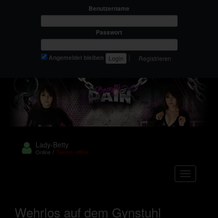
Benutzername
Passwort
|
Angemeldet bleiben
Registrieren
Lady-Betty
/
Online
Telefon offline
Navigation
Wehrlos auf dem Gynstuhl