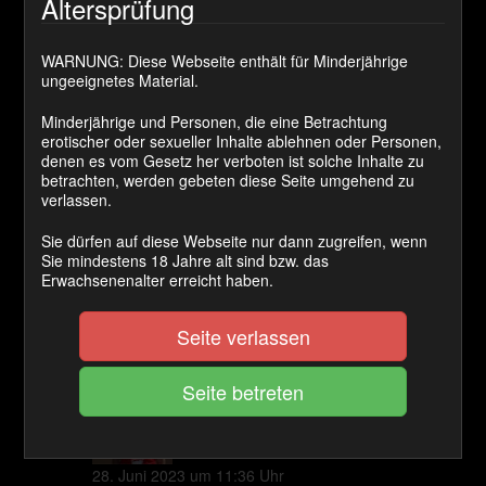
Altersprüfung
Cashback Ø:
50 Coins
WARNUNG: Diese Webseite enthält für Minderjährige
ungeeignetes Material.
Minderjährige und Personen, die eine Betrachtung
JETZT KAUFEN
erotischer oder sexueller Inhalte ablehnen oder Personen,
denen es vom Gesetz her verboten ist solche Inhalte zu
betrachten, werden gebeten diese Seite umgehend zu
Gierig liegen sie auf dem Boden und warten auf den
verlassen.
süßen Nektar.
Sie dürfen auf diese Webseite nur dann zugreifen, wenn
Sie mindestens 18 Jahre alt sind bzw. das
Kategorie(n):
Natursekt
Erwachsenenalter erreicht haben.
Schlagwort(e):
pissen
Seite verlassen
Kommentare
olafklein
sagt:
28. Juni 2023 um 11:36 Uhr