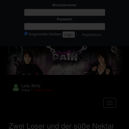
Benutzername
Passwort
|
Angemeldet bleiben
Registrieren
Lady-Betty
/
Online
Telefon offline
Navigation
Zwei Loser und der süße Nektar